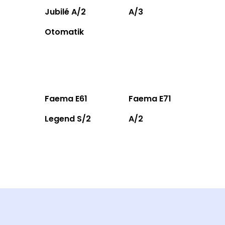
Jubilé A/2
A/3
Otomatik
Faema E61
Faema E71
Legend S/2
A/2