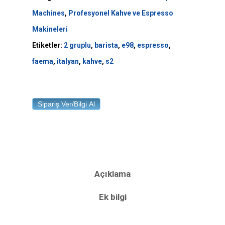
Machines
,
Profesyonel Kahve ve Espresso
Makineleri
Etiketler:
2 gruplu
,
barista
,
e98
,
espresso
,
faema
,
italyan
,
kahve
,
s2
Sipariş Ver/Bilgi Al
Açıklama
Ek bilgi
Anasayfa