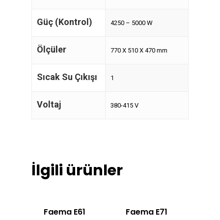
Güç (Kontrol)
4250 – 5000 W
Ölçüler
770 X 510 X 470 mm
Sıcak Su Çıkışı
1
Voltaj
380-415 V
İlgili ürünler
Faema E61
Faema E71