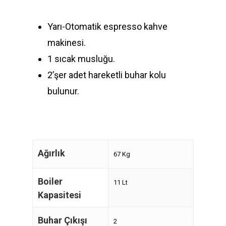
Ürünler
Yarı-Otomatik espresso kahve
Hizmetlerimiz
makinesi.
1 sıcak musluğu.
Hakkımızda
2’şer adet hareketli buhar kolu
İletişim
bulunur.
Türkçe
Türkçe
English
Ağırlık
67 Kg
Boiler
11 Lt
Kapasitesi
Buhar Çıkışı
2