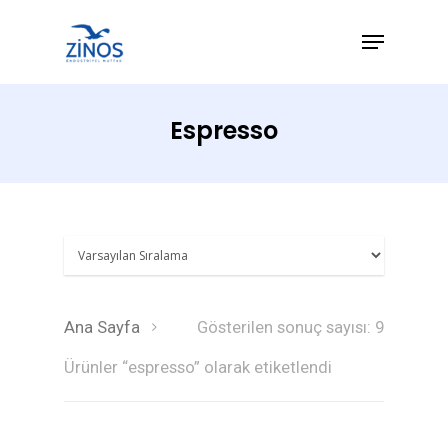
Espresso
Hit enter to search or ESC to close
Ana Sayfa
Gösterilen sonuç sayısı: 9
Ürünler “espresso” olarak etiketlendi