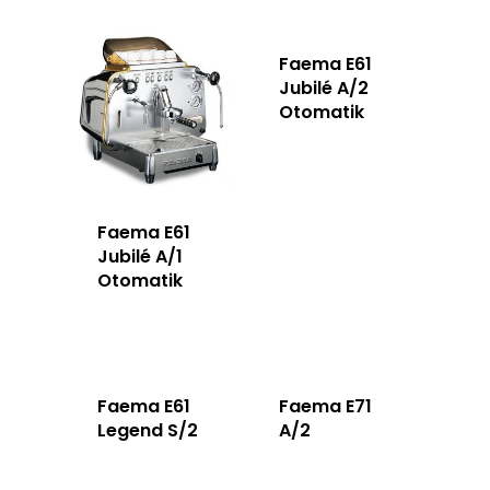
Faema E61
Jubilé A/2
Otomatik
Faema E61
Jubilé A/1
Otomatik
Anasayfa
Ürünler
Faema E61
Faema E71
Hizmetlerimiz
Legend S/2
A/2
Hakkımızda