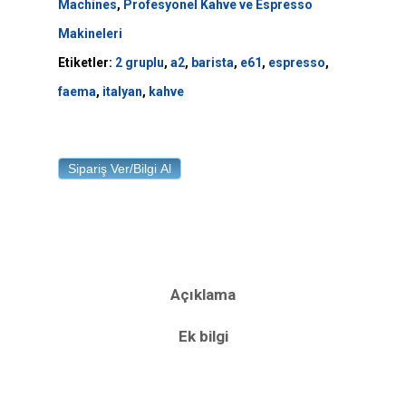
Machines
,
Profesyonel Kahve ve Espresso
Makineleri
Etiketler:
2 gruplu
,
a2
,
barista
,
e61
,
espresso
,
faema
,
italyan
,
kahve
Sipariş Ver/Bilgi Al
Açıklama
Ek bilgi