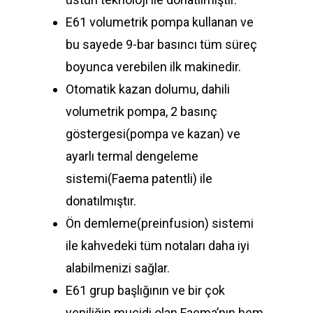
Anasayfa
E61 volumetrik pompa kullanan ve
Ürünler
bu sayede 9-bar basıncı tüm süreç
boyunca verebilen ilk makinedir.
Hizmetlerimiz
Otomatik kazan dolumu, dahili
Hakkımızda
volumetrik pompa, 2 basınç
göstergesi(pompa ve kazan) ve
İletişim
ayarlı termal dengeleme
sistemi(Faema patentli) ile
Türkçe
donatılmıştır.
Türkçe
Ön demleme(preinfusion) sistemi
English
ile kahvedeki tüm notaları daha iyi
alabilmenizi sağlar.
E61 grup başlığının ve bir çok
yeniliğin mucidi olan Faema’nın hem