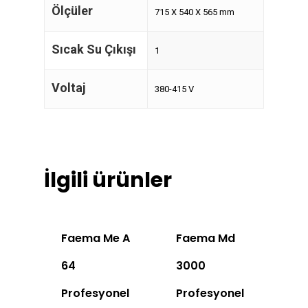
Ölçüler
715 X 540 X 565 mm
Sıcak Su Çıkışı
1
Voltaj
380-415 V
İlgili ürünler
Faema Me A
Faema Md
64
3000
Profesyonel
Profesyonel