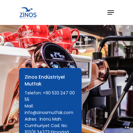
Hit enter to search or ESC to close
Zinos Endüstriyel
Mutfak
Telefon: +90 533 247 00
Anasayfa
55
Mail:
Ürünler
info@zinosmutfak.com
Adres: İnönü Mah.
Cumhuriyet Cad. No:
Hizmetlerimiz
103/8 34373 Elmadağ