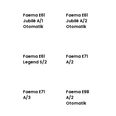
Faema E61
Faema E61
Jubilé A/1
Jubilé A/2
Otomatik
Otomatik
Anasayfa
Ürünler
Faema E61
Faema E71
Hizmetlerimiz
Legend S/2
A/2
Hakkımızda
İletişim
Faema E71
Faema E98
Türkçe
A/3
A/2
Otomatik
Türkçe