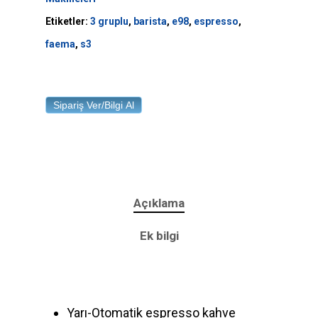
Etiketler:
3 gruplu
,
barista
,
e98
,
espresso
,
faema
,
s3
Sipariş Ver/Bilgi Al
Anasayfa
Ürünler
Açıklama
Hizmetlerimiz
Ek bilgi
Hakkımızda
İletişim
Yarı-Otomatik espresso kahve