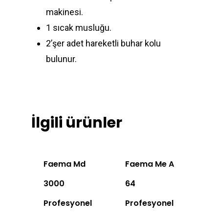
Türkçe
makinesi.
Türkçe
1 sıcak musluğu.
2’şer adet hareketli buhar kolu
English
bulunur.
İlgili ürünler
Faema Md
Faema Me A
3000
64
Profesyonel
Profesyonel