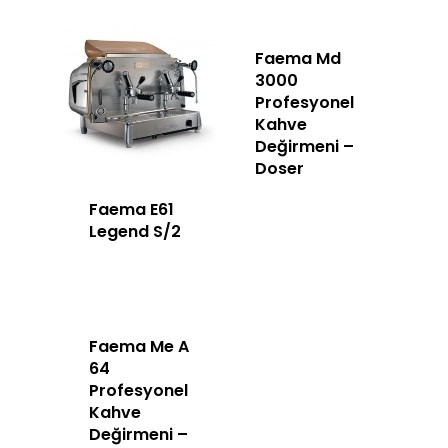
Faema Md
Anasayfa
3000
Profesyonel
Ürünler
Kahve
Değirmeni –
Doser
Hizmetlerimiz
Faema E61
Hakkımızda
Legend S/2
İletişim
Türkçe
Faema Me A
64
Türkçe
Profesyonel
English
Kahve
Değirmeni –