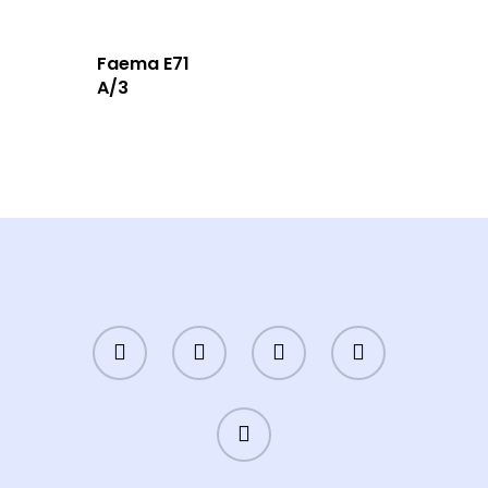
Hakkımızda
Faema E71
A/3
İletişim
Türkçe
Türkçe
English