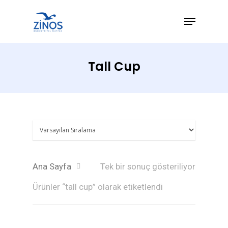
Tall Cup
Hit enter to search or ESC to close
Ana Sayfa
Tek bir sonuç gösteriliyor
Anasayfa
Ürünler “tall cup” olarak etiketlendi
Ürünler
Hizmetlerimiz